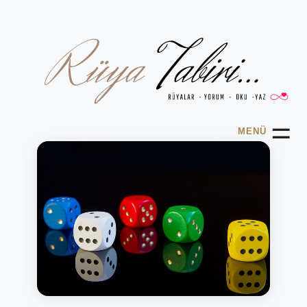
☰
MENÜ