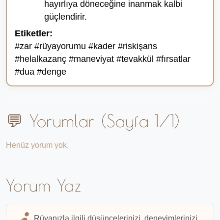
hayırlıya döneceğine inanmak kalbi
güçlendirir.
Etiketler:
#zar #rüyayorumu #kader #riskişans
#helalkazanç #maneviyat #tevakkül #fırsatlar
#dua #denge
💬 Yorumlar (Sayfa 1/1)
Henüz yorum yok.
Yorum Yaz
Rüyanızla ilgili düşüncelerinizi, deneyimlerinizi