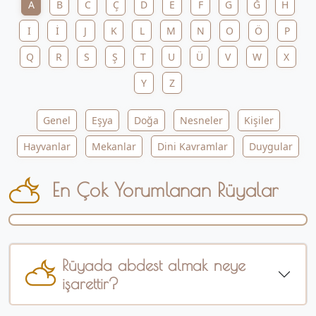
A
B
C
Ç
D
E
F
G
Ğ
H
I
İ
J
K
L
M
N
O
Ö
P
Q
R
S
Ş
T
U
Ü
V
W
X
Y
Z
Genel
Eşya
Doğa
Nesneler
Kişiler
Hayvanlar
Mekanlar
Dini Kavramlar
Duygular
En Çok Yorumlanan Rüyalar
Rüyada abdest almak neye
işarettir?