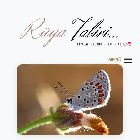
☰
MENÜ