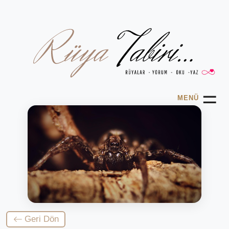
☰
MENÜ
Geri Dön