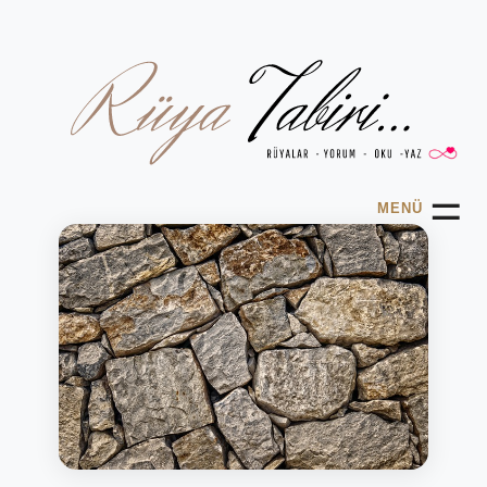
☰
MENÜ