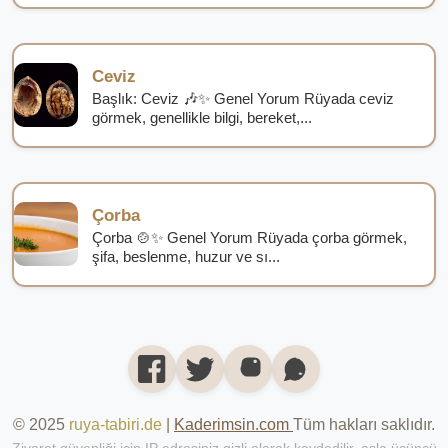
Ceviz
Başlık: Ceviz 🎶✨ Genel Yorum Rüyada ceviz
görmek, genellikle bilgi, bereket,...
Çorba
Çorba 🍲✨ Genel Yorum Rüyada çorba görmek,
şifa, beslenme, huzur ve sı...
© 2025
ruya-tabiri.de
|
Kaderimsin.com
Tüm hakları saklıdır.
Ziyaret güvenliği için IP adresiniz gizli olarak kaydedilir, asla üçüncü