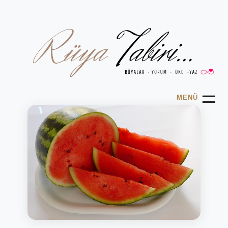
☰
MENÜ