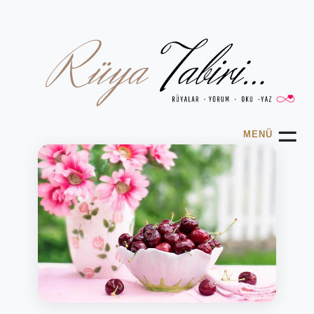
☰
MENÜ