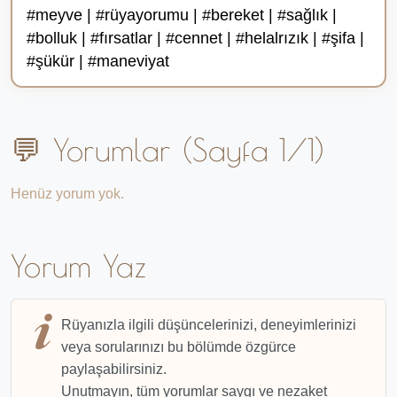
#meyve | #rüyayorumu | #bereket | #sağlık |
#bolluk | #fırsatlar | #cennet | #helalrızık | #şifa |
#şükür | #maneviyat
💬 Yorumlar (Sayfa 1/1)
Henüz yorum yok.
Yorum Yaz
Rüyanızla ilgili düşüncelerinizi, deneyimlerinizi
veya sorularınızı bu bölümde özgürce
paylaşabilirsiniz.
Unutmayın, tüm yorumlar saygı ve nezaket