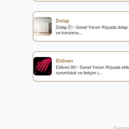
Dolap
Dolap 🗄️✨ Genel Yorum Rüyada dolap g
ve korunma...
Eldiven
Eldiven 🧤✨ Genel Yorum Rüyada eldiv
sorumluluk ve iletişim i...
Ziyaret g