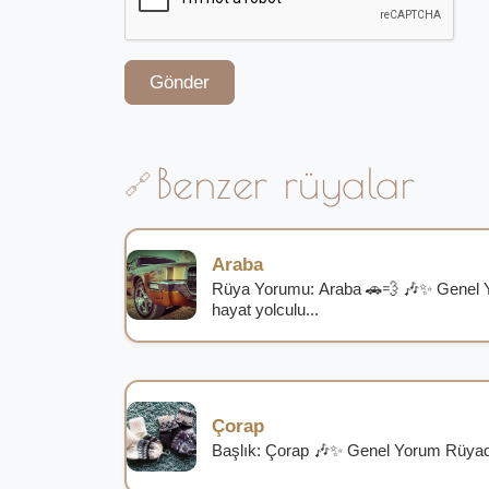
Gönder
Benzer rüyalar
Araba
Rüya Yorumu: Araba 🚗💨 🎶✨ Genel 
hayat yolculu...
Çorap
Başlık: Çorap 🎶✨ Genel Yorum Rüyada 