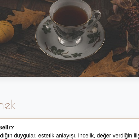
mek
elir?
ığın duygular, estetik anlayışı, incelik, değer verdiğin ili