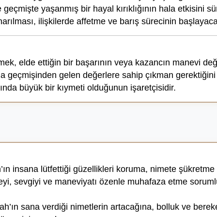
e geçmişte yaşanmış bir hayal kırıklığının hala etkisini s
onarılması, ilişkilerde affetme ve barış sürecinin başlayac
ek, elde ettiğin bir başarının veya kazancın manevi değe
a geçmişinden gelen değerlere sahip çıkman gerektiğini d
nda büyük bir kıymeti olduğunun işaretçisidir.
ın insana lütfettiği güzellikleri koruma, nimete şükretme 
 aileyi, sevgiyi ve maneviyatı özenle muhafaza etme sorum
h’ın sana verdiği nimetlerin artacağına, bolluk ve bereke