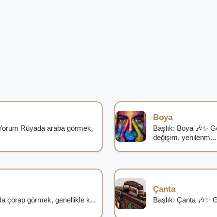
Boya
Yorum Rüyada araba görmek,
Başlık: Boya 🎶✨ G
değişim, yenilenm...
Çanta
çorap görmek, genellikle k...
Başlık: Çanta 🎶✨ G