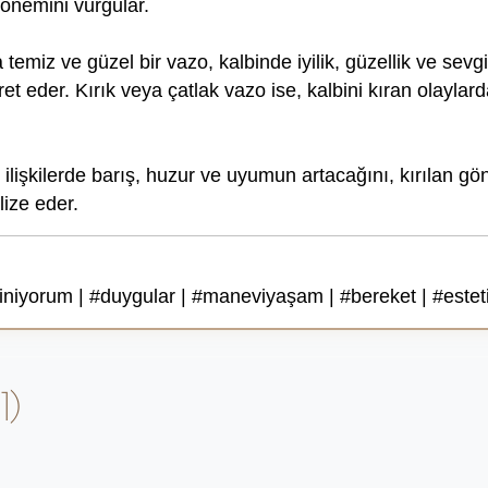
önemini vurgular.
miz ve güzel bir vazo, kalbinde iyilik, güzellik ve sevgi 
t eder. Kırık veya çatlak vazo ise, kalbini kıran olayla
 ilişkilerde barış, huzur ve uyumun artacağını, kırılan gö
ize eder.
iniyorum | #duygular | #maneviyaşam | #bereket | #estet
1)