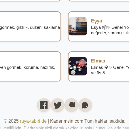
Eşya
örmek, gizlilik, düzen, saklama
Eşya 📦✨ Genel Yor
değerler, sorumlulukl
Elmas
en görmek, koruma, hazırlık,
Elmas 💎✨ Genel Yo
ve üst&...
© 2025
ruya-tabiri.de
|
Kaderimsin.com
Tüm hakları saklıdır.
üvenliği için IP adresiniz gizli olarak kaydedilir, asla üçüncü kişilerle pa