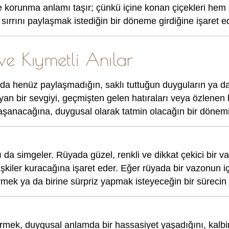
 de korunma anlamı taşır; çünkü içine konan çiçekleri hem
ırrını paylaşmak istediğin bir döneme girdiğine işaret ede
 ve Kıymetli Anılar
a henüz paylaşmadığın, saklı tuttuğun duyguların ya da 
 bir sevgiyi, geçmişten gelen hatıraları veya özlenen bi
aşanacağına, duygusal olarak tatmin olacağın bir dönemi
nı da simgeler. Rüyada güzel, renkli ve dikkat çekici bir 
şkiler kuracağına işaret eder. Eğer rüyada bir vazonun iç
ermek ya da birine sürpriz yapmak isteyeceğin bir sürecin 
mek, duygusal anlamda bir hassasiyet yaşadığını, kalbinin 