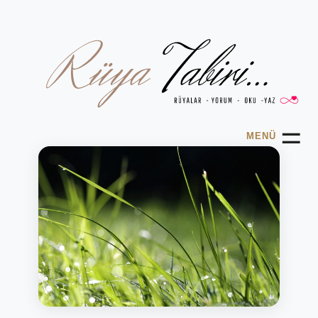
☰
MENÜ