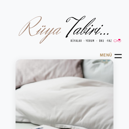
☰
MENÜ