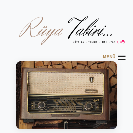
☰
MENÜ