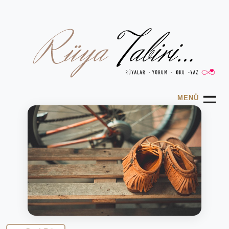
☰
MENÜ