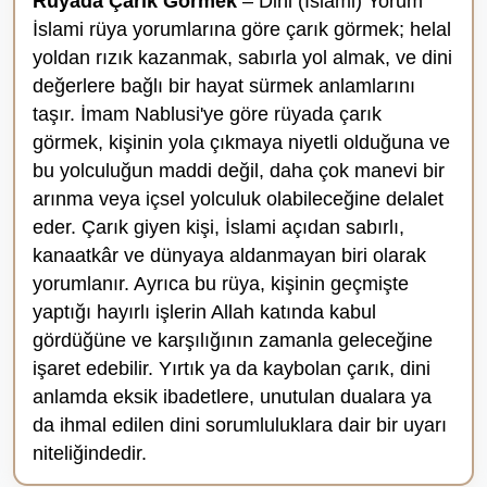
Rüyada Çarık Görmek
– Dini (İslami) Yorum
İslami rüya yorumlarına göre çarık görmek; helal
yoldan rızık kazanmak, sabırla yol almak, ve dini
değerlere bağlı bir hayat sürmek anlamlarını
taşır. İmam Nablusi'ye göre rüyada çarık
görmek, kişinin yola çıkmaya niyetli olduğuna ve
bu yolculuğun maddi değil, daha çok manevi bir
arınma veya içsel yolculuk olabileceğine delalet
eder. Çarık giyen kişi, İslami açıdan sabırlı,
kanaatkâr ve dünyaya aldanmayan biri olarak
yorumlanır. Ayrıca bu rüya, kişinin geçmişte
yaptığı hayırlı işlerin Allah katında kabul
gördüğüne ve karşılığının zamanla geleceğine
işaret edebilir. Yırtık ya da kaybolan çarık, dini
anlamda eksik ibadetlere, unutulan dualara ya
da ihmal edilen dini sorumluluklara dair bir uyarı
niteliğindedir.