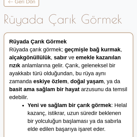
Geri Dön
Rüyada Çarık Görmek
Rüyada Çarık Görmek
Rüyada çarık görmek;
geçmişle bağ kurmak
,
alçakgönüllülük
,
sabır
ve
emekle kazanılan
rızık
anlamlarına gelir. Çarık, geleneksel bir
ayakkabı türü olduğundan, bu rüya aynı
zamanda
eskiye özlem
,
doğal yaşam
, ya da
basit ama sağlam bir hayat
arzusunu da temsil
edebilir.
Yeni ve sağlam bir çarık görmek
: Helal
kazanç, istikrar, uzun süredir beklenen
bir yolculuğun başlaması ya da sabırla
elde edilen başarıya işaret eder.