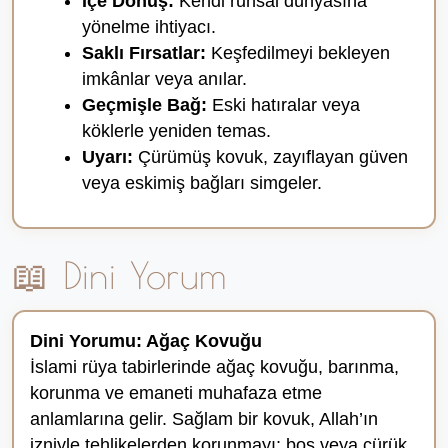
İçe Dönüş:
Kendi ruhsal dünyasına
yönelme ihtiyacı.
Saklı Fırsatlar:
Keşfedilmeyi bekleyen
imkânlar veya anılar.
Geçmişle Bağ:
Eski hatıralar veya
köklerle yeniden temas.
Uyarı:
Çürümüş kovuk, zayıflayan güven
veya eskimiş bağları simgeler.
📖 Dini Yorum
Dini Yorumu: Ağaç Kovuğu
İslami rüya tabirlerinde ağaç kovuğu, barınma,
korunma ve emaneti muhafaza etme
anlamlarına gelir. Sağlam bir kovuk, Allah’ın
izniyle tehlikelerden korunmayı; boş veya çürük