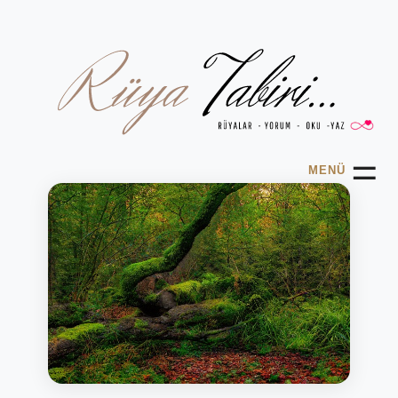
☰
MENÜ