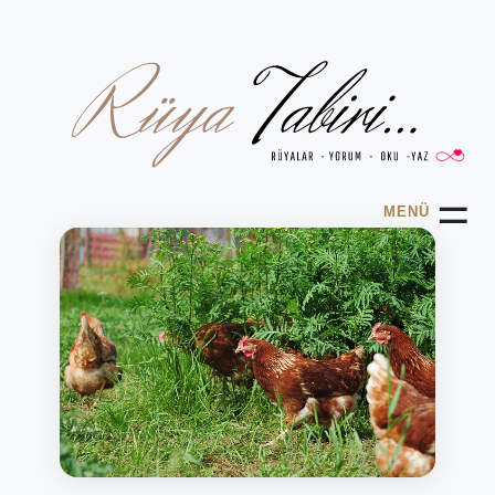
☰
MENÜ