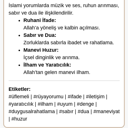
İslami yorumlarda müzik ve ses, ruhun arınması,
sabır ve dua ile ilişkilendirilir.
Ruhani İfade:
Allah’a yöneliş ve kalbin açılması.
Sabır ve Dua:
Zorluklarda sabırla ibadet ve rahatlama.
Manevi Huzur:
İçsel dinginlik ve arınma.
İlham ve Yaratıcılık:
Allah’tan gelen manevi ilham.
Etiketler:
#üflemeli | #rüyayorumu | #ifade | #iletişim |
#yaratıcılık | #ilham | #uyum | #denge |
#duygusalrahatlama | #sabır | #dua | #maneviyat
| #huzur