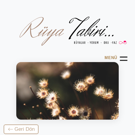
☰
MENÜ
Geri Dön