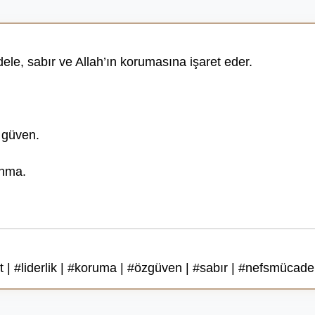
ele, sabır ve Allah’ın korumasına işaret eder.
 güven.
unma.
| #liderlik | #koruma | #özgüven | #sabır | #nefsmücadeles