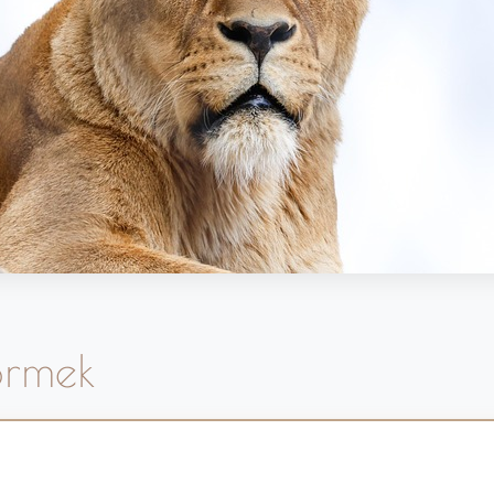
örmek