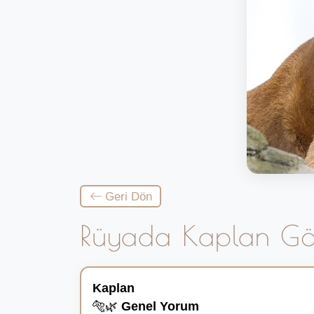
Geri Dön
Rüyada Kaplan G
Kaplan
🐅🌿
Genel Yorum