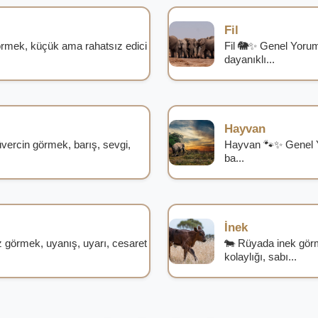
Fil
rmek, küçük ama rahatsız edici
Fil 🐘✨ Genel Yorum 
dayanıklı...
Hayvan
ercin görmek, barış, sevgi,
Hayvan 🐾✨ Genel Y
ba...
İnek
görmek, uyanış, uyarı, cesaret
🐄 Rüyada inek gör
kolaylığı, sabı...