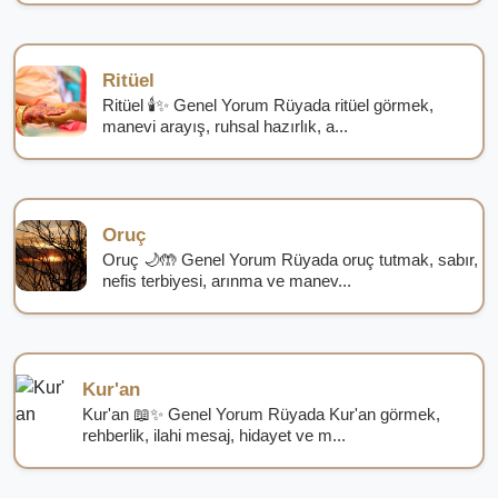
Ritüel
Ritüel 🕯️✨ Genel Yorum Rüyada ritüel görmek,
manevi arayış, ruhsal hazırlık, a...
Oruç
Oruç 🌙🤲 Genel Yorum Rüyada oruç tutmak, sabır,
nefis terbiyesi, arınma ve manev...
Kur'an
Kur'an 📖✨ Genel Yorum Rüyada Kur'an görmek,
rehberlik, ilahi mesaj, hidayet ve m...