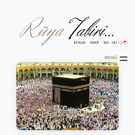
☰
MENÜ