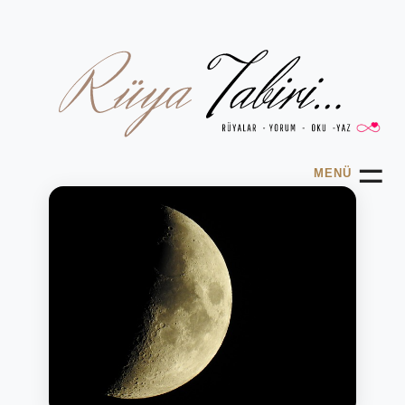
☰
MENÜ