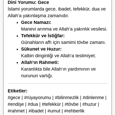
Dini Yorumu: Gece
İslami yorumlarda gece, ibadet, tefekkür, dua ve
Allah’a yakınlaşma zamanıdır.
Gece Namazı:
Manevi arınma ve Allah’a yakınlık vesilesi.
Tefekkür ve İstiğfar:
Günahların affı için samimi tövbe zamanı.
Sükunet ve Huzur:
Kalbin dinginliği ve Allah’a teslimiyet.
Allah’ın Rahmeti:
Karanlıkta bile Allah’ın yardımının ve
nurunun varlığı.
Etiketler:
#gece | #rüyayorumu | #bilinmezlik | #dinlenme |
#endişe | #dua | #tefekkür | #tövbe | #huzur |
#rahmet | #ibadet | #umut | #rehberlik