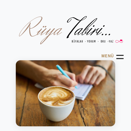
☰
MENÜ