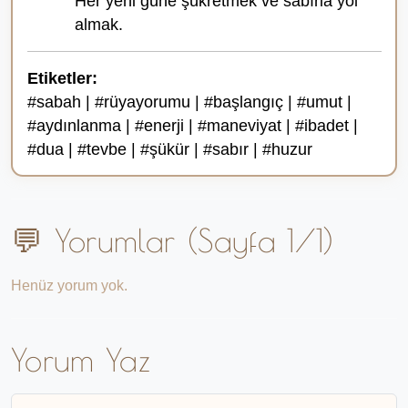
Her yeni güne şükretmek ve sabırla yol
almak.
Etiketler:
#sabah | #rüyayorumu | #başlangıç | #umut |
#aydınlanma | #enerji | #maneviyat | #ibadet |
#dua | #tevbe | #şükür | #sabır | #huzur
💬 Yorumlar (Sayfa 1/1)
Henüz yorum yok.
Yorum Yaz