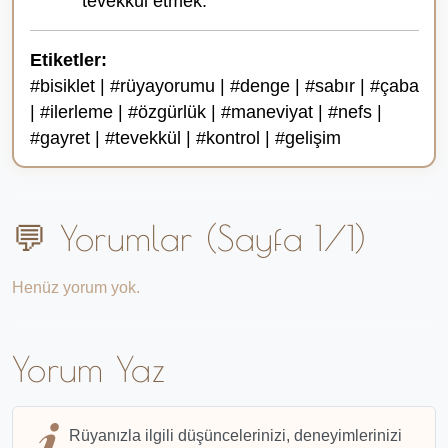
tevekkül etmek.
Etiketler:
#bisiklet | #rüyayorumu | #denge | #sabır | #çaba
| #ilerleme | #özgürlük | #maneviyat | #nefs |
#gayret | #tevekkül | #kontrol | #gelişim
💬 Yorumlar (Sayfa 1/1)
Henüz yorum yok.
Yorum Yaz
Rüyanızla ilgili düşüncelerinizi, deneyimlerinizi