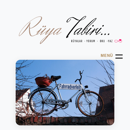
☰
MENÜ