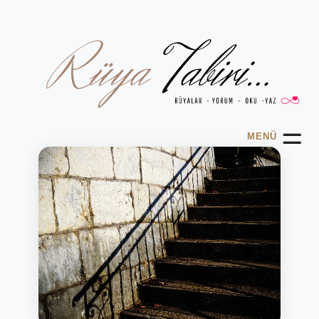
☰
MENÜ