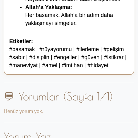
Allah’a Yaklaşma:
Her basamak, Allah’a bir adım daha
yaklaşmayı simgeler.
Etiketler:
#basamak | #rüyayorumu | #ilerleme | #gelişim |
#sabır | #disiplin | #engeller | #güven | #istikrar |
#maneviyat | #amel | #imtihan | #hidayet
💬 Yorumlar (Sayfa 1/1)
Henüz yorum yok.
Yorum Yaz