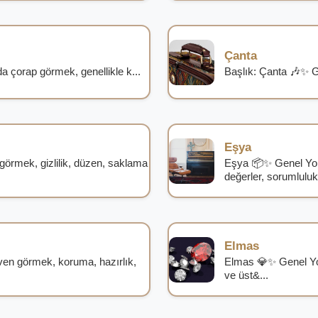
Çanta
çorap görmek, genellikle k...
Başlık: Çanta 🎶✨ G
Eşya
örmek, gizlilik, düzen, saklama
Eşya 📦✨ Genel Yor
değerler, sorumlulukl
Elmas
en görmek, koruma, hazırlık,
Elmas 💎✨ Genel Yo
ve üst&...