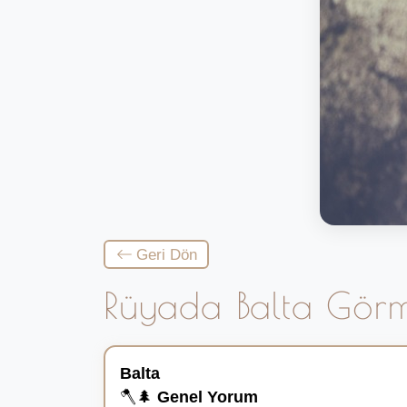
Geri Dön
Rüyada Balta Gör
Balta
🪓🌲
Genel Yorum