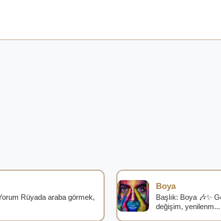
Boya
Yorum Rüyada araba görmek,
Başlık: Boya 🎶✨ G
değişim, yenilenm...