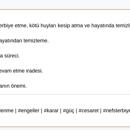
erbiye etme, kötü huyları kesip atma ve hayatında temizliğe
hayatından temizleme.
 süreci.
evam etme iradesi.
anın önemi.
nme | #engeller | #karar | #güç | #cesaret | #nefsterbiye 