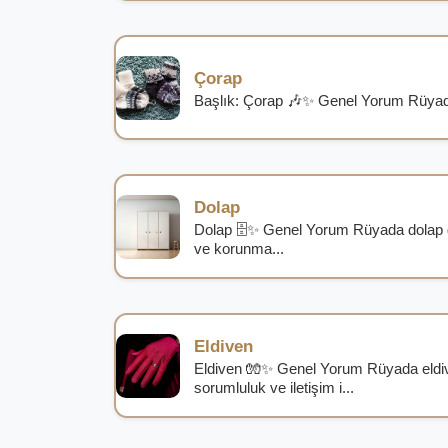
Çorap
Başlık: Çorap 🎶✨ Genel Yorum Rüyada 
Dolap
Dolap 🗄️✨ Genel Yorum Rüyada dolap g
ve korunma...
Eldiven
Eldiven 🧤✨ Genel Yorum Rüyada eldiv
sorumluluk ve iletişim i...