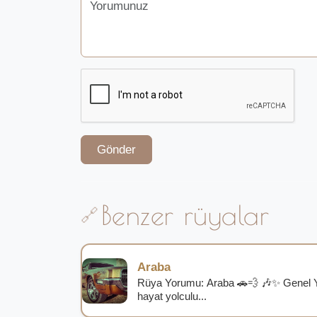
Gönder
Benzer rüyalar
Araba
Rüya Yorumu: Araba 🚗💨 🎶✨ Genel 
hayat yolculu...