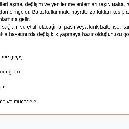
leri aşma, değişim ve yenilenme anlamları taşır. Balta, 
çları simgeler. Balta kullanmak, hayatta zorlukları kesip
lamına gelir.
sağlam ve etkili olacağına; paslı veya kırık balta ise, kar
lıkla hayatınızda değişiklik yapmaya hazır olduğunuzu gös
neme geçiş.
aşma gücü.
cı.
nma ve mücadele.