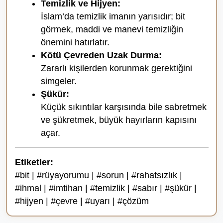
Temizlik ve Hijyen:
İslam’da temizlik imanın yarısıdır; bit
görmek, maddi ve manevi temizliğin
önemini hatırlatır.
Kötü Çevreden Uzak Durma:
Zararlı kişilerden korunmak gerektiğini
simgeler.
Şükür:
Küçük sıkıntılar karşısında bile sabretmek
ve şükretmek, büyük hayırların kapısını
açar.
Etiketler:
#bit | #rüyayorumu | #sorun | #rahatsızlık |
#ihmal | #imtihan | #temizlik | #sabır | #şükür |
#hijyen | #çevre | #uyarı | #çözüm