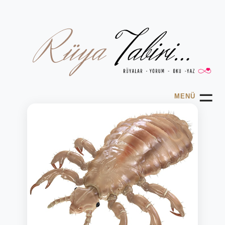
☰
MENÜ