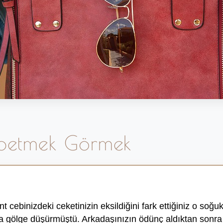
betmek Görmek
t cebinizdeki ceketinizin eksildiğini fark ettiğiniz o soğu
a gölge düşürmüştü. Arkadaşınızın ödünç aldıktan sonra