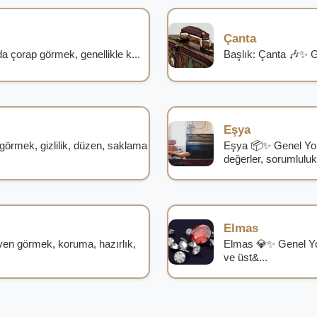
Çanta
çorap görmek, genellikle k...
Başlık: Çanta 🎶✨ G
Eşya
örmek, gizlilik, düzen, saklama
Eşya 📦✨ Genel Yor
değerler, sorumlulukl
Elmas
en görmek, koruma, hazırlık,
Elmas 💎✨ Genel Yo
ve üst&...