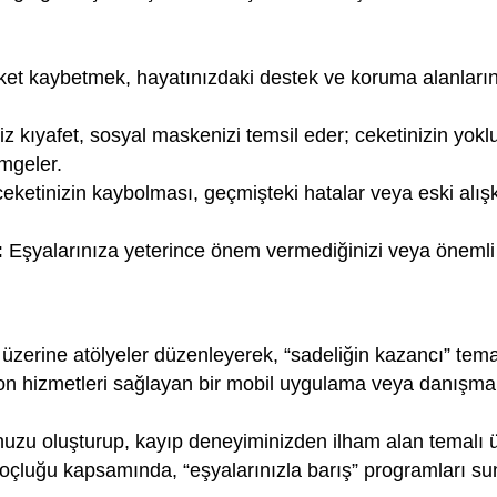
et kaybetmek, hayatınızdaki destek ve koruma alanlarını
iz kıyafet, sosyal maskenizi temsil eder; ceketinizin yok
mgeler.
ceketinizin kaybolması, geçmişteki hatalar veya eski alı
:
Eşyalarınıza yeterince önem vermediğinizi veya önemli 
 üzerine atölyeler düzenleyerek, “sadeliğin kazancı” temal
hizmetleri sağlayan bir mobil uygulama veya danışmanlık 
zu oluşturup, kayıp deneyiminizden ilham alan temalı ürü
oçluğu kapsamında, “eşyalarınızla barış” programları suna