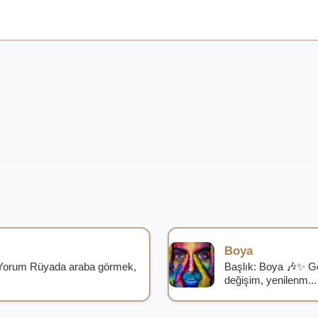
Boya
Yorum Rüyada araba görmek,
Başlık: Boya 🎶✨ G
değişim, yenilenm...