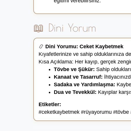
eğitimi verebilirsiniz.
📖 Dini Yorum
📿
Dini Yorumu: Ceket Kaybetmek
Kıyafetlerinize ve sahip olduklarınıza 
Kısa Açıklama: Her kayıp, gerçek zenginl
Tövbe ve Şükür:
Sahip oldukların
Kanaat ve Tasarruf:
İhtiyacınız
Sadaka ve Yardımlaşma:
Kaybet
Dua ve Tevekkül:
Kayıplar karşı
Etiketler:
#ceketkaybetmek #rüyayorumu #tövbe #k