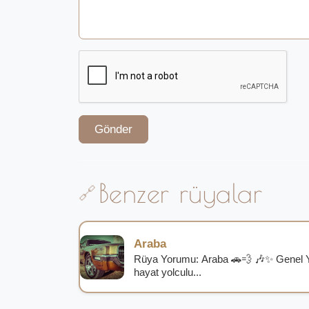
Gönder
Benzer rüyalar
Araba
Rüya Yorumu: Araba 🚗💨 🎶✨ Genel 
hayat yolculu...