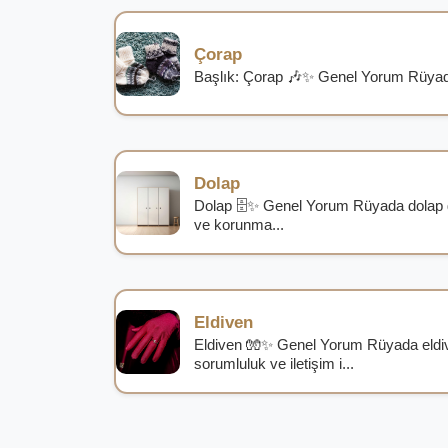
Çorap
Başlık: Çorap 🎶✨ Genel Yorum Rüyada 
Dolap
Dolap 🗄️✨ Genel Yorum Rüyada dolap g
ve korunma...
Eldiven
Eldiven 🧤✨ Genel Yorum Rüyada eldiv
sorumluluk ve iletişim i...