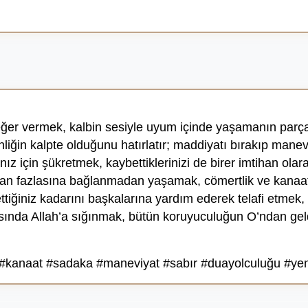
değer vermek, kalbin sesiyle uyum içinde yaşamanın parça
iğin kalpte olduğunu hatırlatır; maddiyatı bırakıp manevi
ız için şükretmek, kaybettiklerinizi de birer imtihan olar
dan fazlasına bağlanmadan yaşamak, cömertlik ve kanaat e
tiğiniz kadarını başkalarına yardım ederek telafi etmek, k
sında Allah’a sığınmak, bütün koruyuculuğun O’ndan geldi
anaat #sadaka #maneviyat #sabır #duayolculuğu #yenif