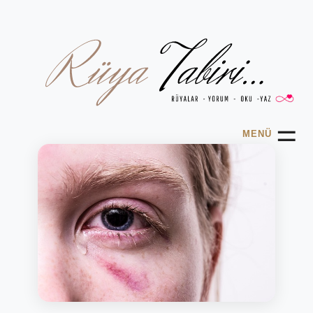
☰
MENÜ