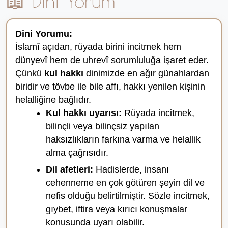
📖 Dini Yorum
Dini Yorumu:
İslamî açıdan, rüyada birini incitmek hem
dünyevî hem de uhrevî sorumluluğa işaret eder.
Çünkü
kul hakkı
dinimizde en ağır günahlardan
biridir ve tövbe ile bile affı, hakkı yenilen kişinin
helalliğine bağlıdır.
Kul hakkı uyarısı:
Rüyada incitmek,
bilinçli veya bilinçsiz yapılan
haksızlıkların farkına varma ve helallik
alma çağrısıdır.
Dil afetleri:
Hadislerde, insanı
cehenneme en çok götüren şeyin dil ve
nefis olduğu belirtilmiştir. Sözle incitmek,
gıybet, iftira veya kırıcı konuşmalar
konusunda uyarı olabilir.