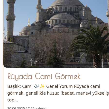
Rüyada Cami Görmek
Başlık: Cami 🎶✨ Genel Yorum Rüyada cami
görmek, genellikle huzur, ibadet, manevi yükseliş
top...
30.06.2025 17:55 eklendi