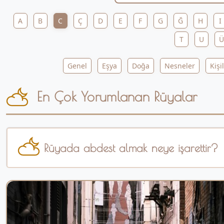
A
B
C
Ç
D
E
F
G
Ğ
H
I
T
U
Ü
Genel
Eşya
Doğa
Nesneler
Kişi
En Çok Yorumlanan Rüyalar
Rüyada abdest almak neye işarettir?