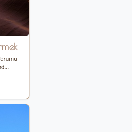
rmek
 Yorumu
d...