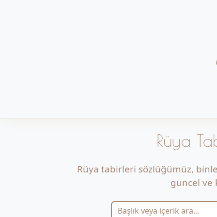
Rüya Tab
Rüya tabirleri sözlüğümüz, binl
güncel ve k