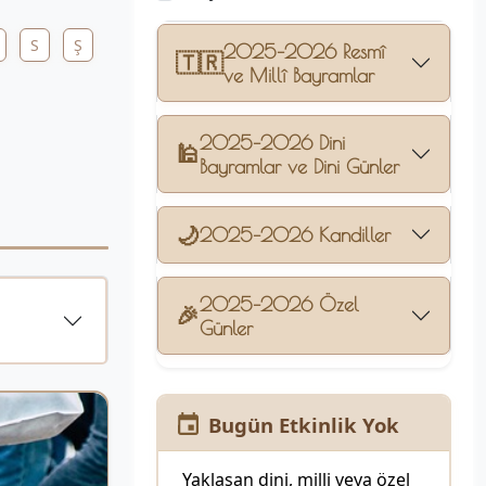
S
Ş
2025–2026 Resmî
🇹🇷
ve Millî Bayramlar
2025–2026 Dini
🕌
Bayramlar ve Dini Günler
🌙
2025–2026 Kandiller
2025–2026 Özel
🎉
Günler
Bugün Etkinlik Yok
Yaklaşan dini, milli veya özel