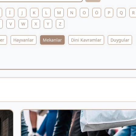
İ
J
K
L
M
N
O
Ö
P
Q
R
V
W
X
Y
Z
ler
Hayvanlar
Mekanlar
Dini Kavramlar
Duygular