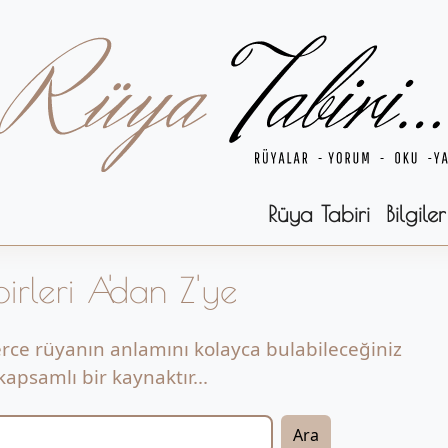
Rüya Tabiri
Bilgiler
irleri A'dan Z'ye
erce rüyanın anlamını kolayca bulabileceğiniz
apsamlı bir kaynaktır...
Ara