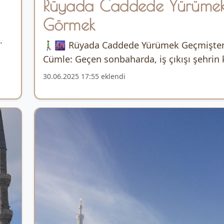
Rüyada Caddede Yürüme
Görmek
.
🚶‍♂️🌆 Rüyada Caddede Yürümek Geçmişte
Cümle: Geçen sonbaharda, iş çıkışı şehrin k
30.06.2025 17:55 eklendi