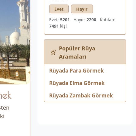
Evet
Hayır
Evet:
5201
Hayır:
2290
Katılan:
7491
kişi
Popüler Rüya
Aramaları
Rüyada Para Görmek
Rüyada Elma Görmek
mek
Rüyada Zambak Görmek
şten
ki