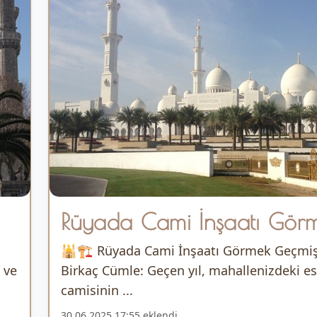
Rüyada Cami İnşaatı Gör
🕌🏗️ Rüyada Cami İnşaatı Görmek Geçmi
 ve
Birkaç Cümle: Geçen yıl, mahallenizdeki es
camisinin ...
30.06.2025 17:55 eklendi