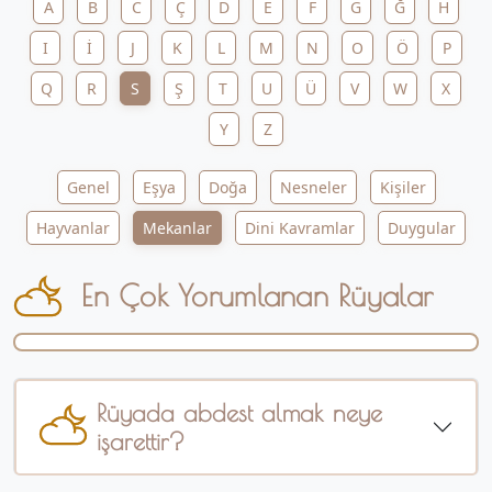
A
B
C
Ç
D
E
F
G
Ğ
H
I
İ
J
K
L
M
N
O
Ö
P
Q
R
S
Ş
T
U
Ü
V
W
X
Y
Z
Genel
Eşya
Doğa
Nesneler
Kişiler
Hayvanlar
Mekanlar
Dini Kavramlar
Duygular
En Çok Yorumlanan Rüyalar
Rüyada abdest almak neye
işarettir?