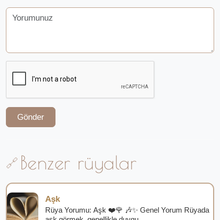
Gönder
Benzer rüyalar
Aşk
Rüya Yorumu: Aşk ❤️🌹 🎶✨ Genel Yorum Rüyada
aşk görmek, genellikle duygu...