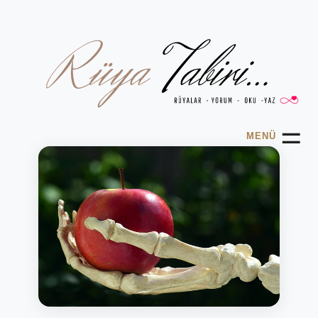
☰
MENÜ