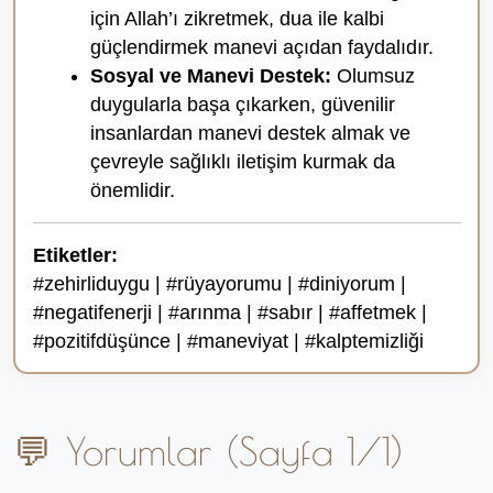
için Allah’ı zikretmek, dua ile kalbi
güçlendirmek manevi açıdan faydalıdır.
Sosyal ve Manevi Destek:
Olumsuz
duygularla başa çıkarken, güvenilir
insanlardan manevi destek almak ve
çevreyle sağlıklı iletişim kurmak da
önemlidir.
Etiketler:
#zehirliduygu | #rüyayorumu | #diniyorum |
#negatifenerji | #arınma | #sabır | #affetmek |
#pozitifdüşünce | #maneviyat | #kalptemizliği
💬 Yorumlar (Sayfa 1/1)