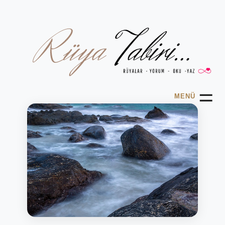
☰
MENÜ