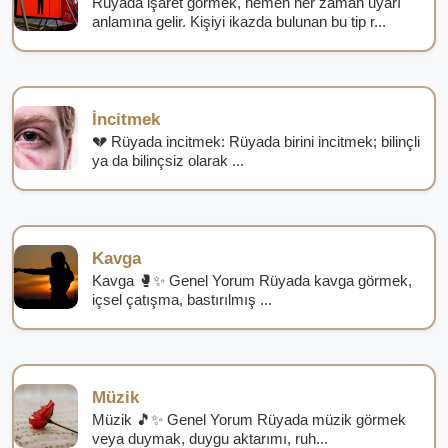
Rüyada işaret görmek, hemen her zaman uyarı
anlamına gelir. Kişiyi ikazda bulunan bu tip r...
İncitmek
💔 Rüyada incitmek: Rüyada birini incitmek; bilinçli
ya da bilinçsiz olarak ...
Kavga
Kavga 🥊✨ Genel Yorum Rüyada kavga görmek,
içsel çatışma, bastırılmış ...
Müzik
Müzik 🎵✨ Genel Yorum Rüyada müzik görmek
veya duymak, duygu aktarımı, ruh...