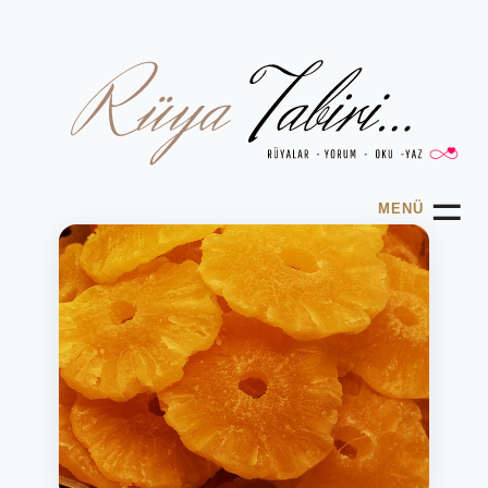
☰
MENÜ