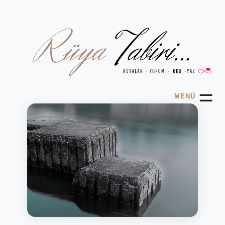
☰
MENÜ