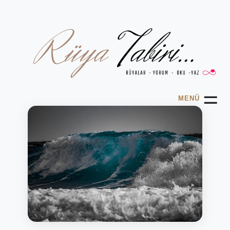
☰
MENÜ