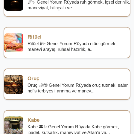
🌌✨ Genel Yorum Rüyada ruh görmek, içsel derinlik,
maneviyat, bilinçaltı ve ...
Ritüel
Ritüel 🕯️✨ Genel Yorum Rüyada ritüel görmek,
manevi arayış, ruhsal hazırlık, a...
Oruç
Oruç 🌙🤲 Genel Yorum Rüyada oruç tutmak, sabır,
nefis terbiyesi, arınma ve manev...
Kabe
Kabe 🕋✨ Genel Yorum Rüyada Kabe görmek,
ibadet, kutsallık, maneviyat ve Allah’a ya...