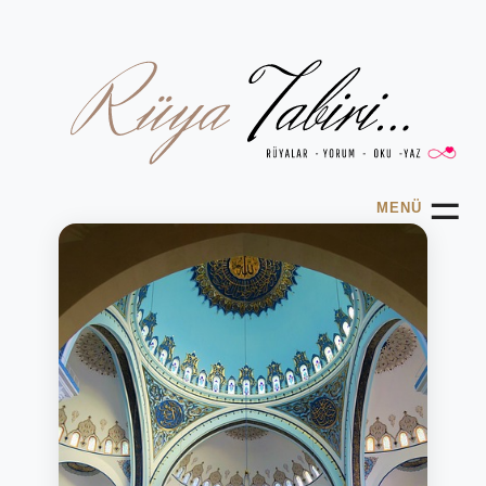
☰
MENÜ