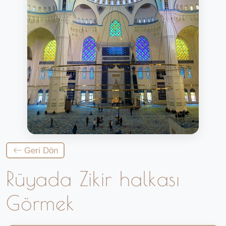
Geri Dön
Rüyada Zikir halkası
Görmek