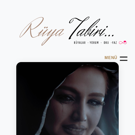
☰
MENÜ