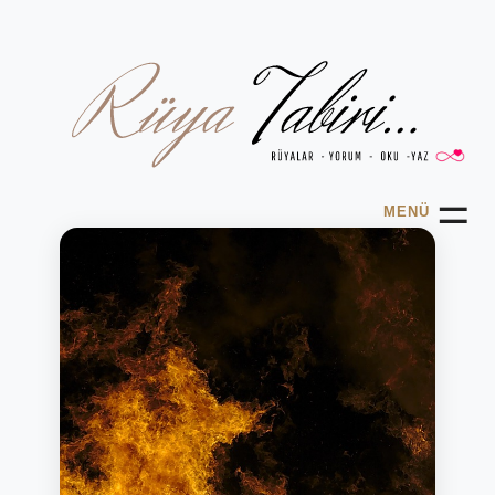
☰
MENÜ