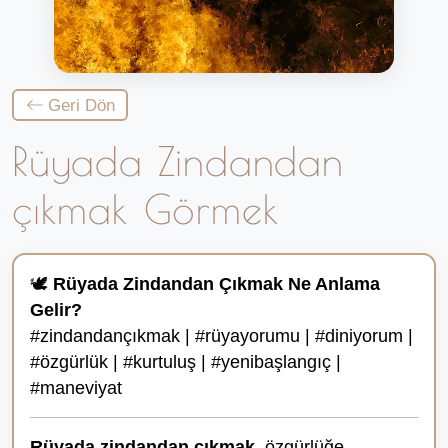
Geri Dön
Rüyada Zindandan
çıkmak Görmek
🕊️
Rüyada Zindandan Çıkmak Ne Anlama
Gelir?
#zindandançıkmak | #rüyayorumu | #diniyorum |
#özgürlük | #kurtuluş | #yenibaşlangıç |
#maneviyat
Rüyada zindandan çıkmak
, özgürlüğe