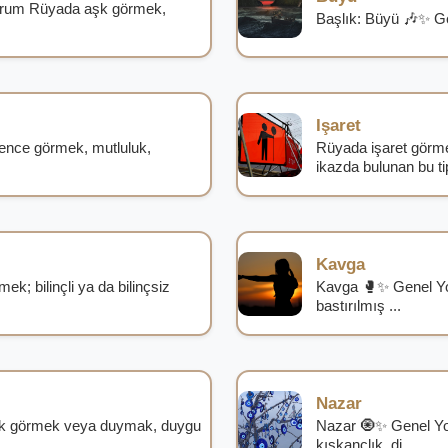
orum Rüyada aşk görmek,
Başlık: Büyü 🎶✨ Ge
Işaret
nce görmek, mutluluk,
Rüyada işaret görme
ikazda bulunan bu tip
Kavga
ek; bilinçli ya da bilinçsiz
Kavga 🥊✨ Genel Yo
bastırılmış ...
Nazar
k görmek veya duymak, duygu
Nazar 🧿✨ Genel Y
kıskançlık, di...