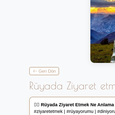
Geri Dön
Rüyada Ziyaret et
🚶‍♂️
Rüyada Ziyaret Etmek Ne Anlama 
#ziyaretetmek | #rüyayorumu | #diniyorum