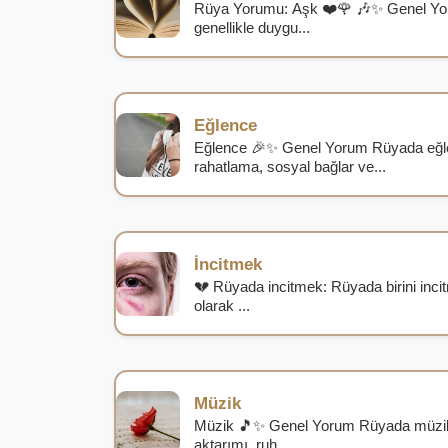
Rüya Yorumu: Aşk ❤️🌹 🎶✨ Genel Y
genellikle duygu...
Eğlence
Eğlence 🎉✨ Genel Yorum Rüyada eğle
rahatlama, sosyal bağlar ve...
İncitmek
💔 Rüyada incitmek: Rüyada birini incitm
olarak ...
Müzik
Müzik 🎵✨ Genel Yorum Rüyada müzi
aktarımı, ruh...