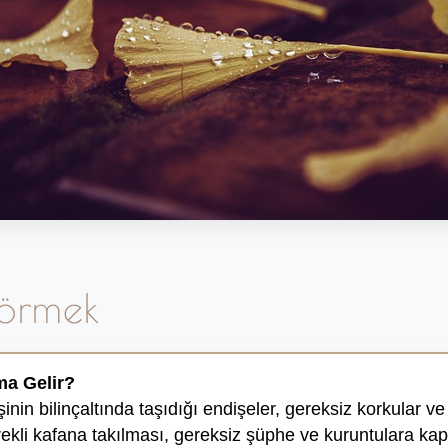
örmek
a Gelir?
işinin bilinçaltında taşıdığı endişeler, gereksiz korkular ve
rekli kafana takılması, gereksiz şüphe ve kuruntulara ka