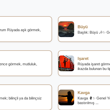
Büyü
orum Rüyada aşk görmek,
Başlık: Büyü 🎶✨ Ge
Işaret
nce görmek, mutluluk,
Rüyada işaret görme
ikazda bulunan bu tip
Kavga
ek; bilinçli ya da bilinçsiz
Kavga 🥊✨ Genel Yo
bastırılmış ...