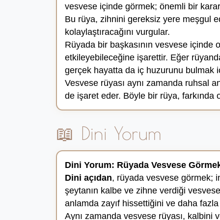
vesvese içinde görmek; önemli bir karar
Bu rüya, zihnini gereksiz yere meşgul 
kolaylaştıracağını vurgular.
Rüyada bir başkasının vesvese içinde o
etkileyebileceğine işarettir. Eğer rüy
gerçek hayatta da iç huzurunu bulmak iç
Vesvese rüyası aynı zamanda ruhsal an
de işaret eder. Böyle bir rüya, farkında
📖 Dini Yorum
Dini Yorum: Rüyada Vesvese Görme
Dini açıdan
, rüyada vesvese görmek; im
şeytanın kalbe ve zihne verdiği vesves
anlamda zayıf hissettiğini ve daha fazla
Aynı zamanda vesvese rüyası, kalbini ve