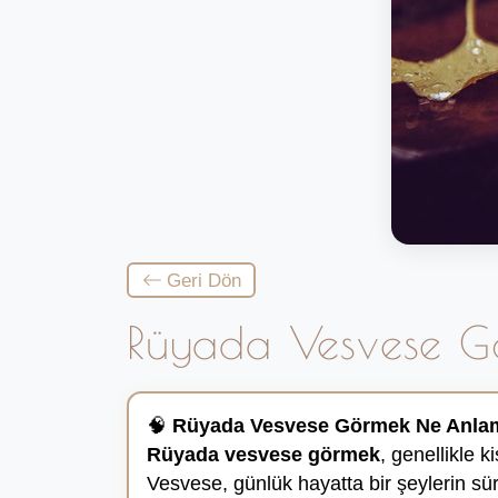
Geri Dön
Rüyada Vesvese G
🧠
Rüyada Vesvese Görmek Ne Anlam
Rüyada vesvese görmek
, genellikle k
Vesvese, günlük hayatta bir şeylerin sü