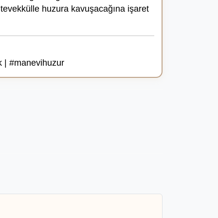
tevekkülle huzura kavuşacağına işaret
ık | #manevihuzur