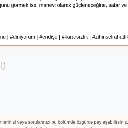
unu görmek ise, manevi olarak güçleneceğine, sabır ve 
 | #diniyorum | #endişe | #kararsızlık | #zihinselrahatl
1)
mlerinizi veya sorularınızı bu bölümde özgürce paylaşabilirsiniz.