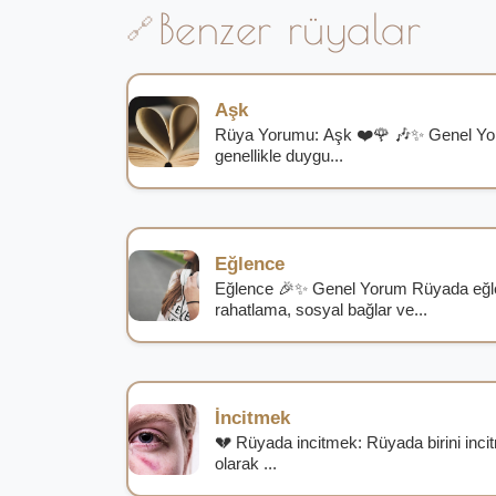
Benzer rüyalar
Aşk
Rüya Yorumu: Aşk ❤️🌹 🎶✨ Genel Y
genellikle duygu...
Eğlence
Eğlence 🎉✨ Genel Yorum Rüyada eğle
rahatlama, sosyal bağlar ve...
İncitmek
💔 Rüyada incitmek: Rüyada birini incitm
olarak ...