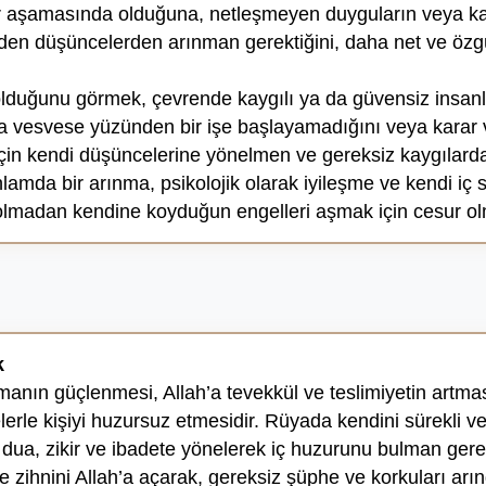
 aşamasında olduğuna, netleşmeyen duyguların veya karar
eden düşüncelerden arınman gerektiğini, daha net ve özg
lduğunu görmek, çevrende kaygılı ya da güvensiz insanl
anda vesvese yüzünden bir işe başlayamadığını veya kara
in kendi düşüncelerine yönelmen ve gereksiz kaygılardan 
lamda bir arınma, psikolojik olarak iyileşme ve kendi 
 olmadan kendine koyduğun engelleri aşmak için cesur olma
k
anın güçlenmesi, Allah’a tevekkül ve teslimiyetin artmas
elerle kişiyi huzursuz etmesidir. Rüyada kendini sürekli
 dua, zikir ve ibadete yönelerek iç huzurunu bulman gerekt
 zihnini Allah’a açarak, gereksiz şüphe ve korkuları arın