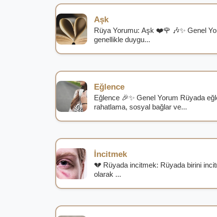
Aşk
Rüya Yorumu: Aşk ❤️🌹 🎶✨ Genel Y
genellikle duygu...
Eğlence
Eğlence 🎉✨ Genel Yorum Rüyada eğle
rahatlama, sosyal bağlar ve...
İncitmek
💔 Rüyada incitmek: Rüyada birini incitm
olarak ...