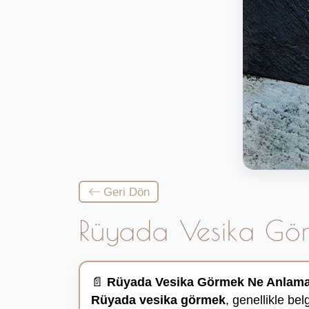
Geri Dön
Rüyada Vesika Gö
📄
Rüyada Vesika Görmek Ne Anlama
Rüyada vesika görmek
, genellikle bel