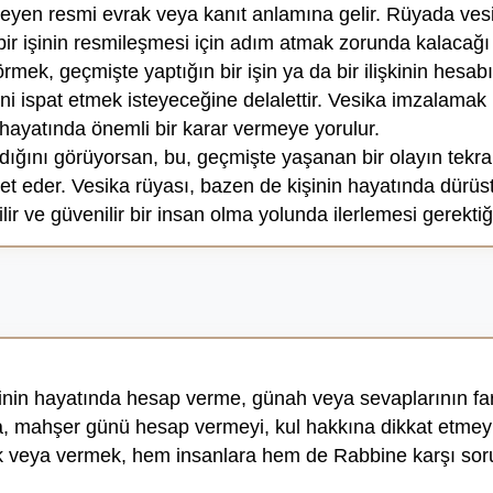
eyen resmi evrak veya kanıt anlamına gelir. Rüyada vesi
ir işinin resmileşmesi için adım atmak zorunda kalacağı b
ek, geçmişte yaptığın bir işin ya da bir ilişkinin hesabı
 ispat etmek isteyeceğine delalettir. Vesika imzalamak 
 hayatında önemli bir karar vermeye yorulur.
dığını görüyorsan, bu, geçmişte yaşanan bir olayın tek
 eder. Vesika rüyası, bazen de kişinin hayatında dürüstl
r ve güvenilir bir insan olma yolunda ilerlemesi gerektiği
inin hayatında hesap verme, günah veya sevaplarının fark
ika, mahşer günü hesap vermeyi, kul hakkına dikkat etme
k veya vermek, hem insanlara hem de Rabbine karşı soru