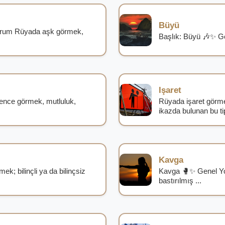
Büyü
orum Rüyada aşk görmek,
Başlık: Büyü 🎶✨ Ge
Işaret
nce görmek, mutluluk,
Rüyada işaret görme
ikazda bulunan bu tip
Kavga
ek; bilinçli ya da bilinçsiz
Kavga 🥊✨ Genel Yo
bastırılmış ...