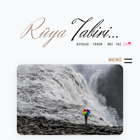
☰
MENÜ