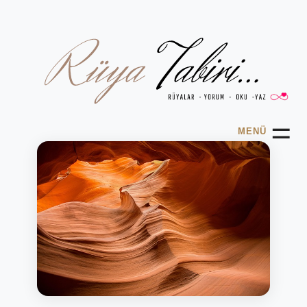
☰
MENÜ