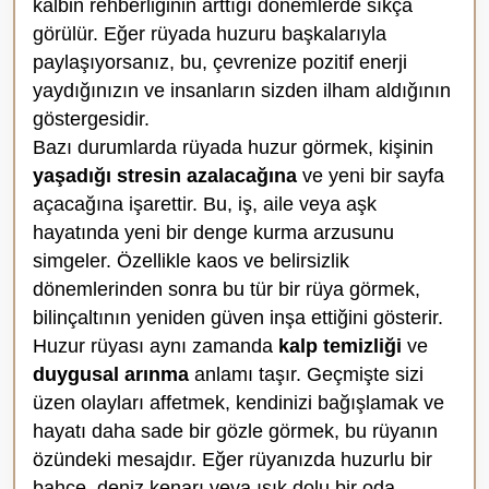
kalbin rehberliğinin arttığı dönemlerde sıkça
görülür. Eğer rüyada huzuru başkalarıyla
paylaşıyorsanız, bu, çevrenize pozitif enerji
yaydığınızın ve insanların sizden ilham aldığının
göstergesidir.
Bazı durumlarda rüyada huzur görmek, kişinin
yaşadığı stresin azalacağına
ve yeni bir sayfa
açacağına işarettir. Bu, iş, aile veya aşk
hayatında yeni bir denge kurma arzusunu
simgeler. Özellikle kaos ve belirsizlik
dönemlerinden sonra bu tür bir rüya görmek,
bilinçaltının yeniden güven inşa ettiğini gösterir.
Huzur rüyası aynı zamanda
kalp temizliği
ve
duygusal arınma
anlamı taşır. Geçmişte sizi
üzen olayları affetmek, kendinizi bağışlamak ve
hayatı daha sade bir gözle görmek, bu rüyanın
özündeki mesajdır. Eğer rüyanızda huzurlu bir
bahçe, deniz kenarı veya ışık dolu bir oda