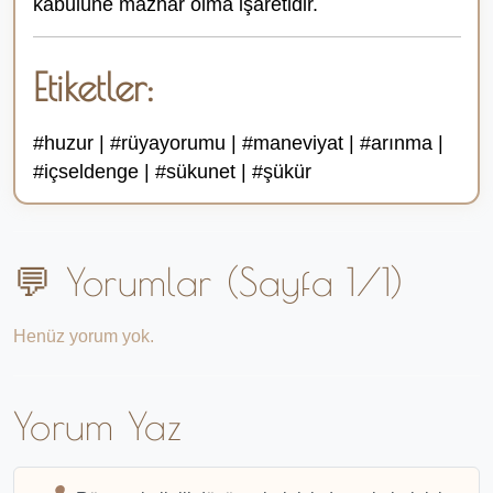
kabulüne mazhar olma işaretidir.
Etiketler:
#huzur | #rüyayorumu | #maneviyat | #arınma |
#içseldenge | #sükunet | #şükür
💬 Yorumlar (Sayfa 1/1)
Henüz yorum yok.
Yorum Yaz