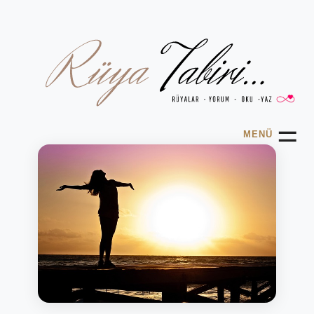
☰
MENÜ