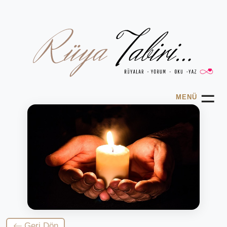
☰
MENÜ
Geri Dön