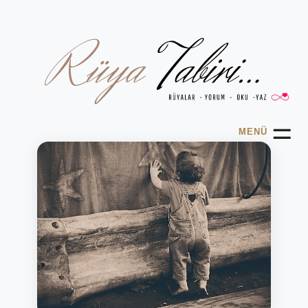
☰
MENÜ