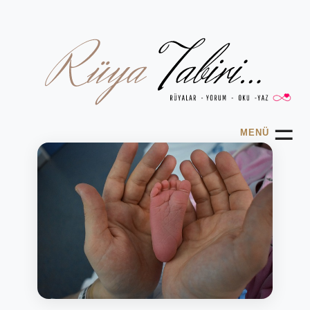
☰
MENÜ