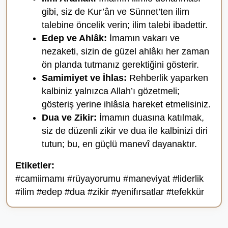
gibi, siz de Kur’ân ve Sünnet’ten ilim
talebine öncelik verin; ilim talebi ibadettir.
Edep ve Ahlâk:
İmamın vakarı ve
nezaketi, sizin de güzel ahlâkı her zaman
ön planda tutmanız gerektiğini gösterir.
Samimiyet ve İhlas:
Rehberlik yaparken
kalbiniz yalnızca Allah’ı gözetmeli;
gösteriş yerine ihlâsla hareket etmelisiniz.
Dua ve Zikir:
İmamın duasına katılmak,
siz de düzenli zikir ve dua ile kalbinizi diri
tutun; bu, en güçlü manevî dayanaktır.
Etiketler:
#camiimamı #rüyayorumu #maneviyat #liderlik
#ilim #edep #dua #zikir #yenifırsatlar #tefekkür