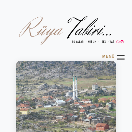
☰
MENÜ