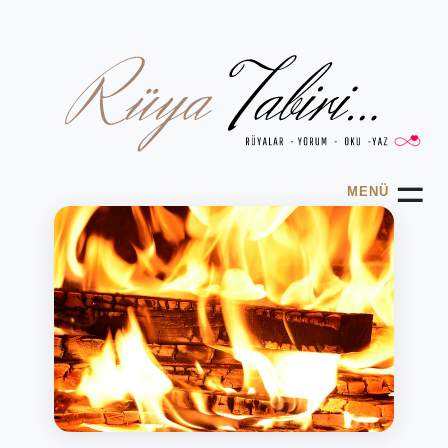
☰
MENÜ