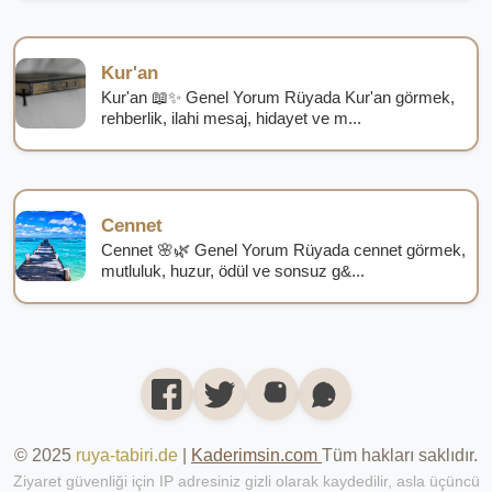
Kur'an
Kur'an 📖✨ Genel Yorum Rüyada Kur'an görmek,
rehberlik, ilahi mesaj, hidayet ve m...
Cennet
Cennet 🌸🌿 Genel Yorum Rüyada cennet görmek,
mutluluk, huzur, ödül ve sonsuz g&...
© 2025
ruya-tabiri.de
|
Kaderimsin.com
Tüm hakları saklıdır.
Ziyaret güvenliği için IP adresiniz gizli olarak kaydedilir, asla üçüncü