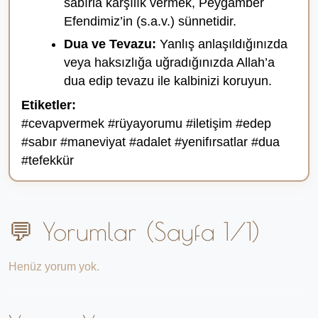
sabırla karşılık vermek, Peygamber
Efendimiz’in (s.a.v.) sünnetidir.
Dua ve Tevazu:
Yanlış anlaşıldığınızda
veya haksızlığa uğradığınızda Allah’a
dua edip tevazu ile kalbinizi koruyun.
Etiketler:
#cevapvermek #rüyayorumu #iletişim #edep
#sabır #maneviyat #adalet #yenifırsatlar #dua
#tefekkür
💬 Yorumlar (Sayfa 1/1)
Henüz yorum yok.