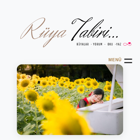
☰
MENÜ