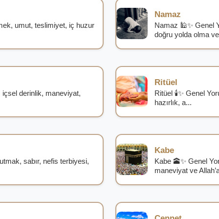
Namaz
, umut, teslimiyet, iç huzur
Namaz 🕌✨ Genel Y
doğru yolda olma ve 
Ritüel
sel derinlik, maneviyat,
Ritüel 🕯️✨ Genel Yo
hazırlık, a...
Kabe
mak, sabır, nefis terbiyesi,
Kabe 🕋✨ Genel Yor
maneviyat ve Allah’a
Cennet