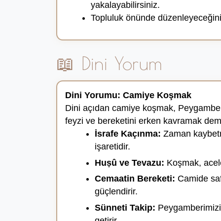
yakalayabilirsiniz.
Topluluk önünde düzenleyeceğini
📖 Dini Yorum
Dini Yorumu: Camiye Koşmak
Dini açıdan camiye koşmak, Peygamberi
feyzi ve bereketini erken kavramak deme
İsrafe Kaçınma:
Zaman kaybetmed
işaretidir.
Huṣû ve Tevazu:
Koşmak, acelec
Cemaatin Bereketi:
Camide saf 
güçlendirir.
Sünneti Takip:
Peygamberimizin 
getirir.