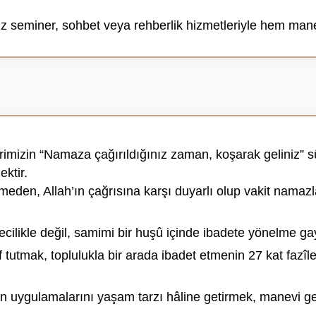
z seminer, sohbet veya rehberlik hizmetleriyle hem mane
mizin “Namaza çağırıldığınız zaman, koşarak geliniz” s
ktir.
en, Allah’ın çağrısına karşı duyarlı olup vakit namazla
ilikle değil, samimi bir huşû içinde ibadete yönelme gayre
tutmak, toplulukla bir arada ibadet etmenin 27 kat fazîlet
uygulamalarını yaşam tarzı hâline getirmek, manevi geliş