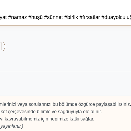
 #namaz #huşû #sünnet #birlik #fırsatlar #duayolculu
1)
mlerinizi veya sorularınızı bu bölümde özgürce paylaşabilirsiniz.
et çerçevesinde bilimle ve sağduyuyla ele alınır.
yi kavrayabilmemiz için hepimize katkı sağlar.
yayınlanır.)