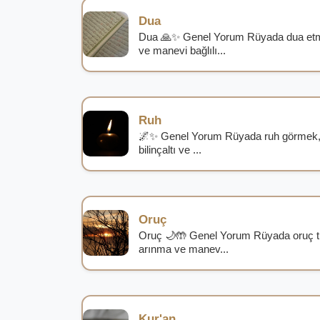
Dua
Dua 🙏✨ Genel Yorum Rüyada dua etmek
ve manevi bağlılı...
Ruh
🌌✨ Genel Yorum Rüyada ruh görmek, iç
bilinçaltı ve ...
Oruç
Oruç 🌙🤲 Genel Yorum Rüyada oruç tut
arınma ve manev...
Kur'an