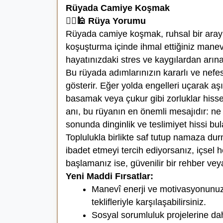
Rüyada Camiye Koşmak
🏃‍♂️🕌 Rüya Yorumu
Rüyada camiye koşmak, ruhsal bir arayış
koşuşturma içinde ihmal ettiğiniz manevi 
hayatınızdaki stres ve kaygılardan arına
Bu rüyada adımlarınızın kararlı ve nefes
gösterir. Eğer yolda engelleri uçarak 
basamak veya çukur gibi zorluklar hissed
anı, bu rüyanın en önemli mesajıdır: ne
sonunda dinginlik ve teslimiyet hissi bu
Toplulukla birlikte saf tutup namaza dur
ibadet etmeyi tercih ediyorsanız, içsel
başlamanız ise, güvenilir bir rehber vey
Yeni Maddi Fırsatlar:
Manevî enerji ve motivasyonunuz yü
teklifleriyle karşılaşabilirsiniz.
Sosyal sorumluluk projelerine dah