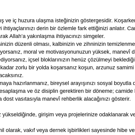
 ve iç huzura ulaşma isteğinizin göstergesidir. Koşarken
ihtiyaçlarınızı derin bir özlemle fark ettiğinizi anlatır. 
rak Allah’a yakınlaşma ihtiyacınızı simgeler.
inizin düzenli olması, kalbinizin ve zihninizin temizlen
aşıyorsanız, moral ve motivasyonunuzun yüksek, manevî d
iyorsanız, içsel bloklarınızın henüz çözülmeyi beklediği
 kadar zorlu bir yolda koşarsanız koşun, arzunuz samimi 
lacaksınız.
maya hazırlanmanız, bireysel arayışınızı sosyal boyutla da
 hesaplaşma ve öz disiplin gerektiren bir döneme; camide
a dost vasıtasıyla manevî rehberlik alacağınızı gösterir.
kseldiğinde, girişim veya projelerinize odaklanarak veriml
il olarak, vakıf veya dernek işbirlikleri sayesinde hibe