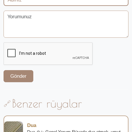
Gönder
Benzer rüyalar
Dua
Dua 🙏✨ Genel Yorum Rüyada dua etmek, umut,