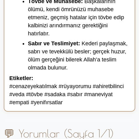
Tövbe ve Muhasebe:
Başkalarının
ölümü, kendi ömrünüzü muhasebe
etmeniz, geçmiş hatalar için tövbe edip
kalbinizi arındırmanız gerektiğini
hatırlatır.
Sabır ve Teslimiyet:
Kederi paylaşmak,
sabrı ve tevekkülü besler; gerçek huzur,
ölüm gerçeğini bilerek Allah’a teslim
olmada bulunur.
Etiketler:
#cenazeyekatılmak #rüyayorumu #ahiretbilinci
#veda #tövbe #sadaka #sabır #maneviyat
#empati #yenifırsatlar
💬 Yorumlar (Sayfa 1/1)