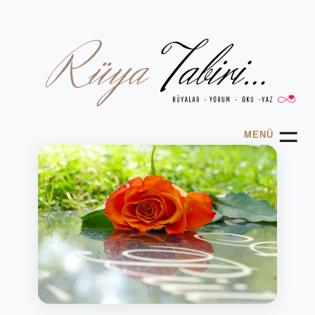
☰
MENÜ