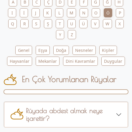
A
B
C
Ç
D
E
F
G
Ğ
H
I
İ
J
K
L
M
N
O
Ö
P
Q
R
S
Ş
T
U
Ü
V
W
X
Y
Z
Genel
Eşya
Doğa
Nesneler
Kişiler
Hayvanlar
Mekanlar
Dini Kavramlar
Duygular
En Çok Yorumlanan Rüyalar
Rüyada abdest almak neye
işarettir?