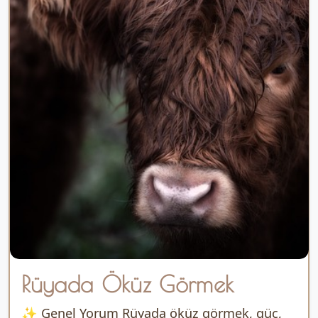
Rüyada Öküz Görmek
✨ Genel Yorum Rüyada öküz görmek, güç,